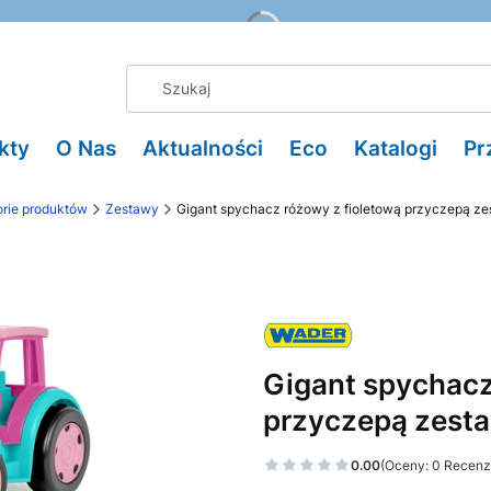
kty
O Nas
Aktualności
Eco
Katalogi
Pr
rie produktów
Zestawy
Gigant spychacz różowy z fioletową przyczepą z
Gigant spychacz
przyczepą zest
0.00
(Oceny: 0 Recenzj