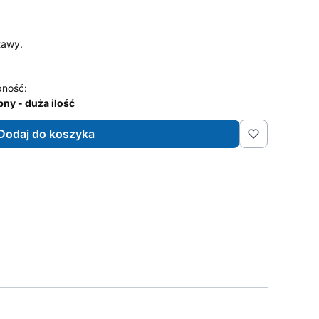
tawy.
pność:
ny - duża ilość
Dodaj do koszyka