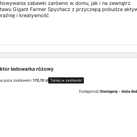
howywania zabawki zarówno w domu, jak i na zewnątrz
tawu Gigant Farmer Spychacz z przyczepą pobudza aktyw
raźnię i kreatywność
aktor ładowarka różowy
na poza zestawem:
170,10 zł
Taniej w zestawie!
Dostępność:
Dostępny - duża ilo