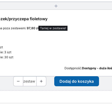
+
zek/przyczepa fioletowy
na poza zestawem:
97,80 zł
Taniej w zestawie!
szt
ie:
3 szt
ie:
30 szt
Dostępność:
Dostępny - duża ilo
Dodaj do koszyka
zestaw