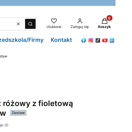
Produkty w kos
Wyczyść
Szukaj
Ulubione
Zaloguj się
Koszyk
zedszkola/Firmy
Kontakt
estaw
 różowy z fioletową
aw
Zestaw
e: 0)