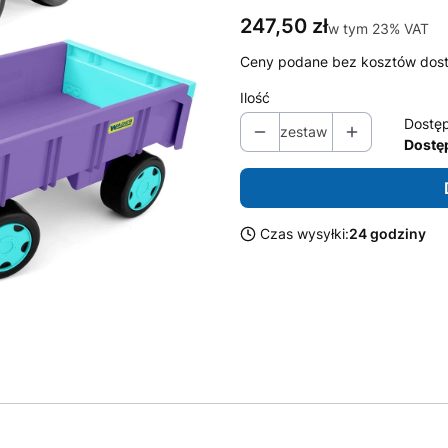
Cena
247,50 zł
w tym 23% VAT
w tym
23%
VAT
Ceny podane bez kosztów dos
Ilość
Dostę
zestaw
Dostęp
Czas wysyłki:
24 godziny