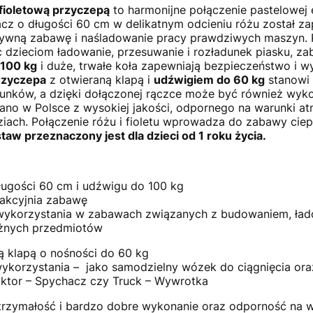
fioletową przyczepą
to harmonijne połączenie pastelowej e
z o długości 60 cm w delikatnym odcieniu różu został za
ktywną zabawę i naśladowanie pracy prawdziwych maszyn. 
c dzieciom ładowanie, przesuwanie i rozładunek piasku, z
 100 kg
i duże, trwałe koła zapewniają bezpieczeństwo i
rzyczepa
z otwieraną klapą i
udźwigiem do 60 kg
stanowi 
unków, a dzięki dołączonej rączce może być również wyk
ano w Polsce z wysokiej jakości, odpornego na warunki a
ach. Połączenie różu i fioletu wprowadza do zabawy ciepł
taw przeznaczony jest dla dzieci od 1 roku życia.
ugości 60 cm i udźwigu do 100 kg
akcyjnia zabawę
 wykorzystania w zabawach związanych z budowaniem, ład
óżnych przedmiotów
 klapą o nośności do 60 kg
ykorzystania – jako samodzielny wózek do ciągnięcia ora
raktor – Spychacz czy Truck – Wywrotka
trzymałość i bardzo dobre wykonanie oraz odporność na 