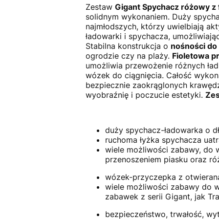
Zestaw
Gigant Spychacz różowy z 
solidnym wykonaniem. Duży spychac
najmłodszych, którzy uwielbiają a
ładowarki i spychacza, umożliwiają
Stabilna konstrukcja o
nośności do
ogrodzie czy na plaży.
Fioletowa p
umożliwia przewożenie różnych ład
wózek do ciągnięcia. Całość wykon
bezpiecznie zaokrąglonych krawędzi
wyobraźnię i poczucie estetyki.
Zes
duży spychacz-ładowarka o dł
ruchoma łyżka spychacza uatr
wiele możliwości zabawy, do
przenoszeniem piasku oraz r
wózek-przyczepka z otwieraną
wiele możliwości zabawy do w
zabawek z serii Gigant, jak T
bezpieczeństwo, trwałość, wy