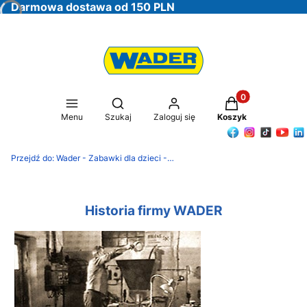
Darmowa dostawa od 150 PLN
Produkty w koszy
Otwórz wyszukiwarkę
Menu
Szukaj
Zaloguj się
Koszyk
Przejdź do:
Wader - Zabawki dla dzieci - Oficjalna Strona Producenta
Historia firmy WADER