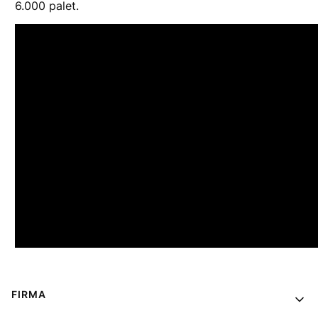
6.000 palet.
Linki w stopce
FIRMA