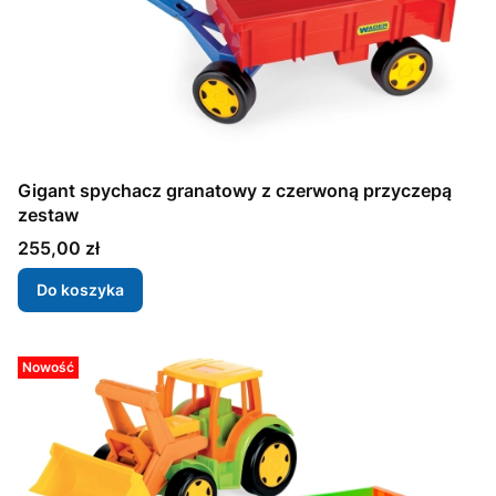
Gigant spychacz granatowy z czerwoną przyczepą
zestaw
Cena
255,00 zł
Do koszyka
Nowość