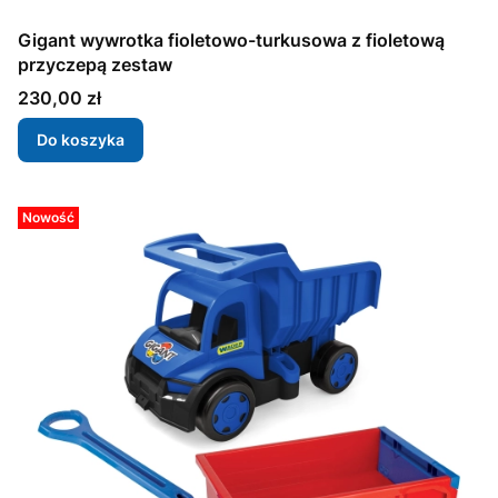
Gigant wywrotka fioletowo-turkusowa z fioletową
przyczepą zestaw
Cena
230,00 zł
Do koszyka
Nowość