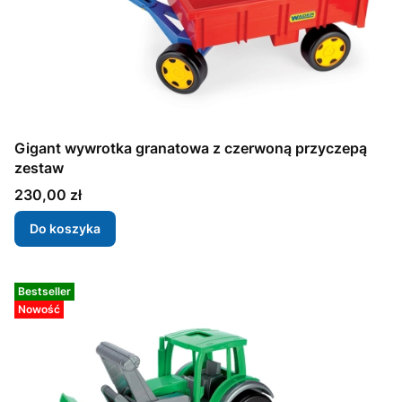
Gigant wywrotka granatowa z czerwoną przyczepą
zestaw
Cena
230,00 zł
Do koszyka
Bestseller
Nowość