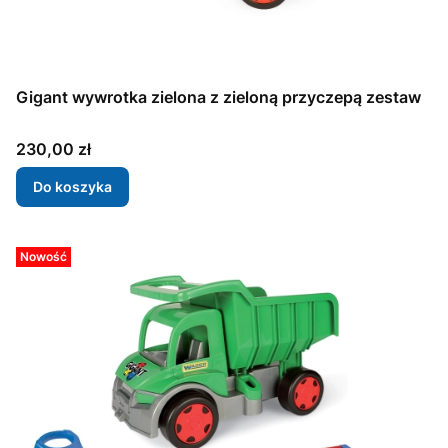
Gigant wywrotka zielona z zieloną przyczepą zestaw
Cena
230,00 zł
Do koszyka
Nowość