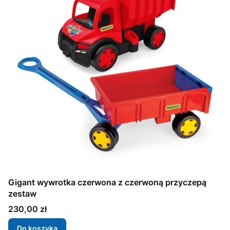
Gigant wywrotka czerwona z czerwoną przyczepą
zestaw
Cena
230,00 zł
Do koszyka