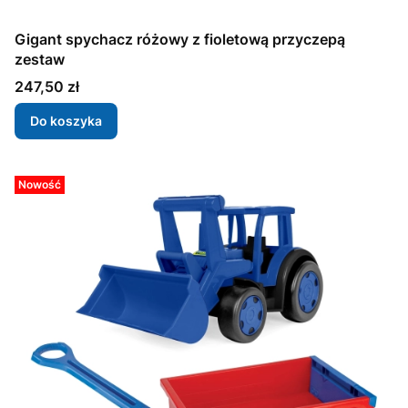
Gigant spychacz różowy z fioletową przyczepą
zestaw
Cena
247,50 zł
Do koszyka
Nowość