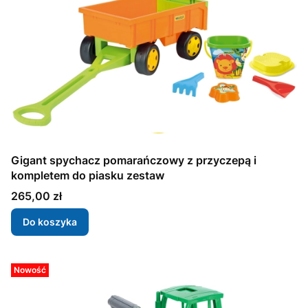
Gigant spychacz pomarańczowy z przyczepą i
kompletem do piasku zestaw
Cena
265,00 zł
Do koszyka
Nowość