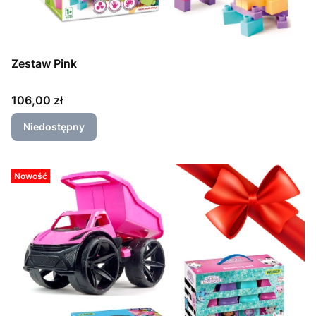
Zestaw Pink
Cena
106,00 zł
Niedostępny
Nowość