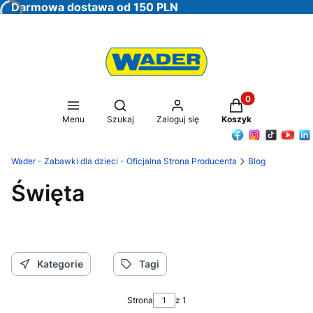
Darmowa dostawa od 150 PLN
Produkty w koszy
Otwórz wyszukiwarkę
Menu
Szukaj
Zaloguj się
Koszyk
Wader - Zabawki dla dzieci - Oficjalna Strona Producenta
Blog
Święta
Kategorie
Tagi
Strona
z 1