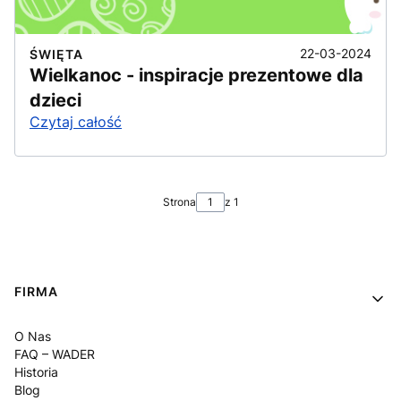
22-03-2024
ŚWIĘTA
Wielkanoc - inspiracje prezentowe dla
dzieci
Czytaj całość
Strona
z 1
Linki w stopce
FIRMA
O Nas
FAQ – WADER
Historia
Blog