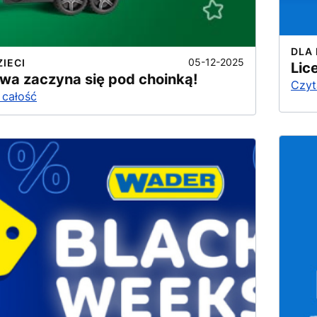
DLA 
05-12-2025
ZIECI
Lic
wa zaczyna się pod choinką!
Czyt
 całość