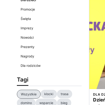
Promocje
Święta
Imprezy
Nowości
Prezenty
Nagrody
Dla rodziców
Tagi
klocki
trasa
Wszystkie
DLA D
Dzie
domino
wsparcie
bieg