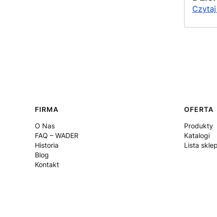
Czytaj
Linki w stopce
FIRMA
OFERTA
O Nas
Produkty
FAQ – WADER
Katalogi
Historia
Lista skl
Blog
Kontakt