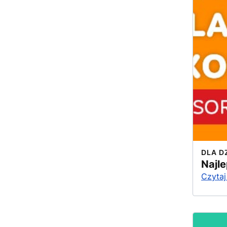
DLA D
Najle
Czytaj