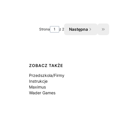
Następna
Strona
z 2
Przejdź do os
ZOBACZ TAKŻE
Przedszkola/Firmy
Instrukcje
Maximus
Wader Games