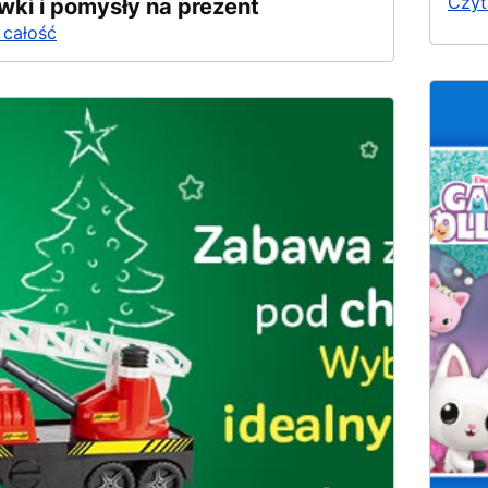
Czyt
wki i pomysły na prezent
 całość