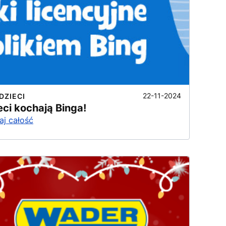
22-11-2024
DZIECI
eci kochają Binga!
aj całość