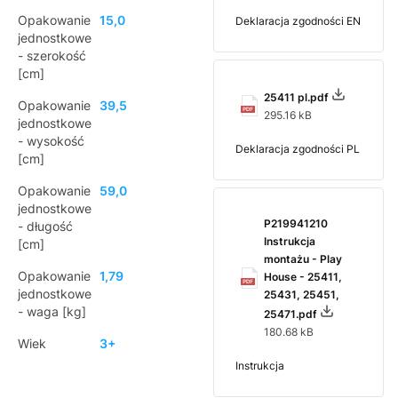
Opakowanie
15,0
Deklaracja zgodności EN
jednostkowe
- szerokość
[cm]
25411 pl.pdf
Opakowanie
39,5
295.16 kB
jednostkowe
- wysokość
Deklaracja zgodności PL
[cm]
Opakowanie
59,0
jednostkowe
P219941210
- długość
Instrukcja
[cm]
montażu - Play
Opakowanie
1,79
House - 25411,
jednostkowe
25431, 25451,
- waga [kg]
25471.pdf
180.68 kB
Wiek
3+
Instrukcja