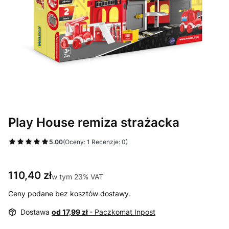
Play House remiza strażacka
5.00
(Oceny: 1 Recenzje: 0)
Cena
110,40 zł
w tym 23% VAT
w tym
23%
VAT
Ceny podane bez kosztów dostawy.
Dostawa
od 17,99 zł
- Paczkomat Inpost