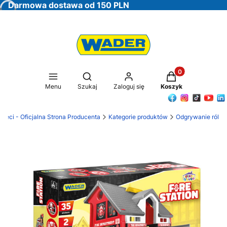
Darmowa dostawa od 150 PLN
Produkty w koszy
Otwórz wyszukiwarkę
Menu
Szukaj
Zaloguj się
Koszyk
zieci - Oficjalna Strona Producenta
Kategorie produktów
Odgrywanie ról