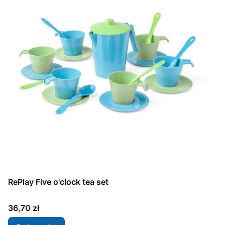
RePlay Five o'clock tea set
Cena
36,70 zł