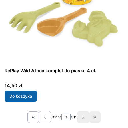
RePlay Wild Africa komplet do piasku 4 el.
Cena
14,50 zł
Do koszyka
Strona
z 12
Wróć do pierwszej strony z produktami
Przejdź do ostat