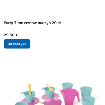
Party Time zestaw naczyń 20 el.
Cena
29,50 zł
Do koszyka