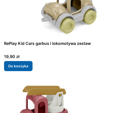
RePlay Kid Cars garbus i lokomotywa zestaw
Cena
19,90 zł
Do koszyka