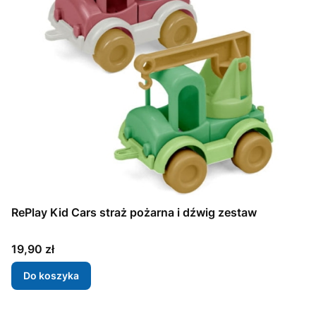
RePlay Kid Cars straż pożarna i dźwig zestaw
Cena
19,90 zł
Do koszyka