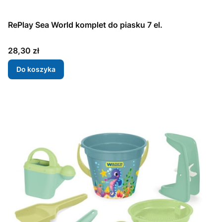
RePlay Sea World komplet do piasku 7 el.
Cena
28,30 zł
Do koszyka