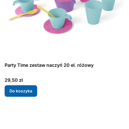
Party Time zestaw naczyń 20 el. różowy
Cena
29,50 zł
Do koszyka