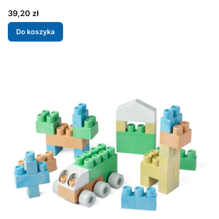
Cena
39,20 zł
Do koszyka