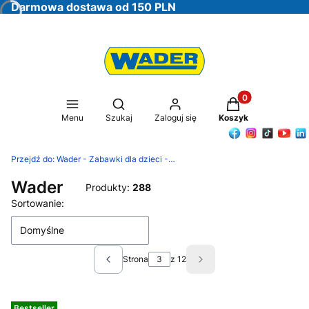
Darmowa dostawa od 150 PLN
Produkty w koszy
Otwórz wyszukiwarkę
Menu
Szukaj
Zaloguj się
Koszyk
Przejdź do:
Wader - Zabawki dla dzieci - Oficjalna Strona Producenta
Wader
Produkty:
288
Lista produktów
Sortowanie:
Domyślne
Strona
z 12
Poprzednie produkty
Następne produkty
Bestseller