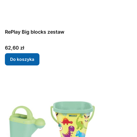
RePlay Big blocks zestaw
Cena
62,60 zł
Do koszyka