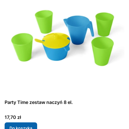
Party Time zestaw naczyń 8 el.
Cena
17,70 zł
Do koszyka