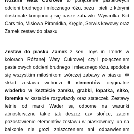
Różana Wata Cukrowa
to połączenie pastelowych
odcieni brudnego i mlecznego różu, beżu i bieli, z którymi
doskonale komponują się nasze zabawki: Wywrotka, Kid
Cars trio, Misiowa Piramidka, Kręgle, Serwis kawowy oraz
Zamek zestaw do piasku.
Zestaw do piasku Zamek
z serii Toys in Trends w
kolorach Różanej Waty Cukrowej czyli połączeniem
pastelowych odcieni brudnego i mlecznego różu, spodoba
się wszystkim miłośnikom twórczej zabawy w piasku. W
skład zestawu wchodzi
6 elementów
: oryginalne
wiaderko w kształcie zamku, grabki, łopatka, sitko,
foremka
w kształcie rozgwiazdy oraz stateczek. Zestawy
letnie od marki Wader są odporne na warunki
atmosferyczne takie jak deszcz czy słońce, zatem
pozostawienie elementów zestawu w piaskownicy lub na
balkonie nie grozi zniszczeniem ani odbarwieniem