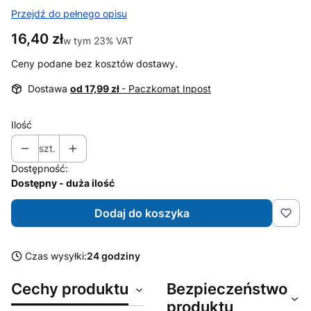
Przejdź do pełnego opisu
Cena
16,40 zł
w tym 23% VAT
w tym
23%
VAT
Ceny podane bez kosztów dostawy.
Dostawa
od 17,99 zł
- Paczkomat Inpost
Ilość
szt.
Dostępność:
Dostępny - duża ilość
Dodaj do koszyka
Czas wysyłki:
24 godziny
Cechy produktu
Bezpieczeństwo
produktu