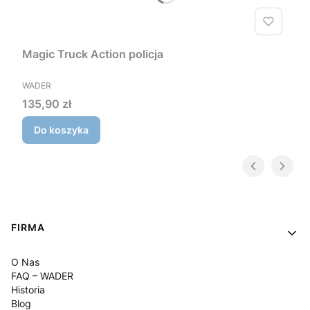
Magic Truck Action policja
PRODUCENT
WADER
Cena
135,90 zł
Do koszyka
Linki w stopce
FIRMA
O Nas
FAQ – WADER
Historia
Blog