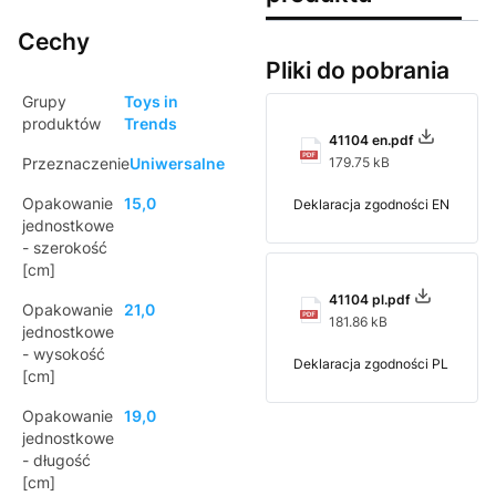
Cechy
Pliki do pobrania
Grupy
Toys in
produktów
Trends
41104 en.pdf
Przeznaczenie
Uniwersalne
179.75 kB
Opakowanie
15,0
Deklaracja zgodności EN
jednostkowe
- szerokość
[cm]
41104 pl.pdf
Opakowanie
21,0
181.86 kB
jednostkowe
- wysokość
Deklaracja zgodności PL
[cm]
Opakowanie
19,0
jednostkowe
- długość
[cm]