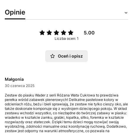
Opinie
5.00
Liczba ocen: 1
Oceń i opisz
Małgonia
30 czerwca 2025
Zestaw do piasku Wader z serii Różana Wata Cukrowa to prawdziwa
perełka wśród zabawek plenerowych! Delikatne pastelowe kolory w
odcieniach różu, beżu i bieli sprawiają, że zestaw nie tylko cieszy oko, ale
także doskonale komponuje się z wystrojem dziecięcego pokoju. W skład
zestawu wchodzi wszystko, co niezbędne do twórczej zabawy w piasku:
wiaderko w kształcie zamku, grabki, łopatka, sitko, foremka w kształcie
rozgwiazdy oraz stateczek. Dzięki temu dzieci mogą rozwijać swoją
wyobraźnię, zdolności manualne oraz koordynację ruchową. Dodatkowo,
zestaw jest odporny na warunki atmosferyczne, co pozwala na