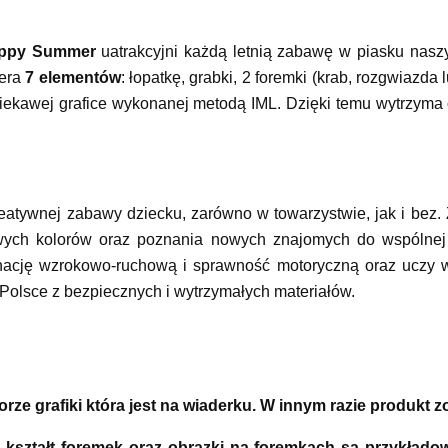
ppy Summer
uatrakcyjni każdą letnią zabawę w piasku nas
iera
7 elementów
: łopatkę, grabki, 2 foremki (krab, rozgwiazda
 ciekawej grafice wykonanej metodą IML. Dzięki temu wytrzyma
eatywnej zabawy dziecku, zarówno w towarzystwie, jak i bez.
wych kolorów oraz poznania nowych znajomych do wspólne
ynację wzrokowo-ruchową i sprawność motoryczną oraz uczy w
 Polsce z bezpiecznych i wytrzymałych materiałów.
rze grafiki która jest na wiaderku. W innym razie produkt 
 kształt foremek oraz obrazki na foremkach są przykład