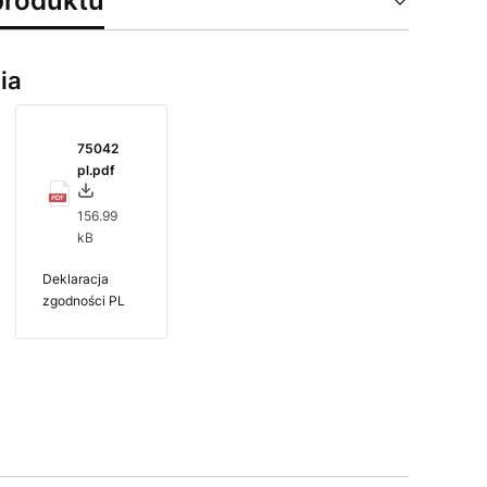
produktu
ia
75042
pl.pdf
156.99
kB
Deklaracja
zgodności PL