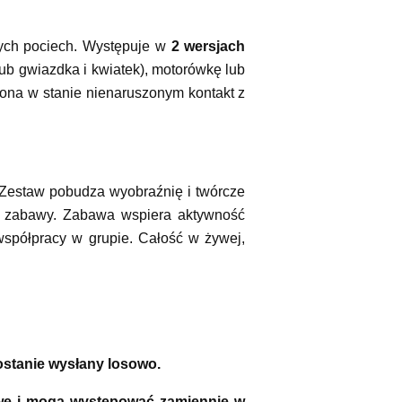
zych pociech. Występuje w
2 wersjach
 lub gwiazdka i kwiatek), motorówkę lub
 ona w stanie nienaruszonym kontakt z
 Zestaw pobudza wyobraźnię i twórcze
j zabawy. Zabawa wspiera aktywność
spółpracy w grupie. Całość w żywej,
zostanie wysłany losowo.
owe i mogą występować zamiennie w