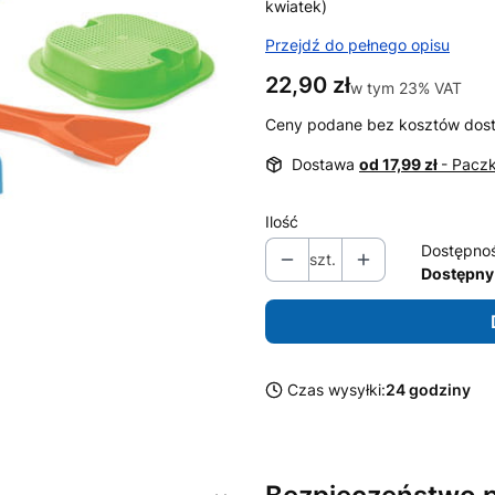
kwiatek)
Przejdź do pełnego opisu
Cena
22,90 zł
w tym 23% VAT
w tym
23%
VAT
Ceny podane bez kosztów dos
Dostawa
od 17,99 zł
- Pacz
Ilość
Dostępno
szt.
Dostępny 
Czas wysyłki:
24 godziny