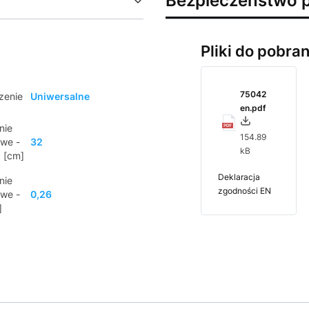
Bezpieczeństwo 
Pliki do pobran
75042
zenie
Uniwersalne
en.pdf
nie
154.89
owe -
32
kB
 [cm]
Deklaracja
nie
zgodności EN
owe -
0,26
]