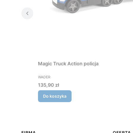
Magic Truck Action policja
PRODUCENT
WADER
Cena
135,90 zł
Do koszyka
FIRMA
OFERTA