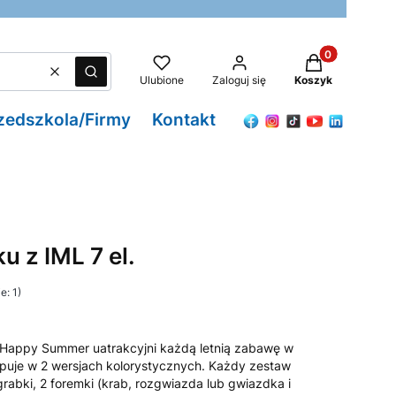
Produkty w kos
Wyczyść
Szukaj
Ulubione
Zaloguj się
Koszyk
zedszkola/Firmy
Kontakt
u z IML 7 el.
e: 1)
i Happy Summer uatrakcyjni każdą letnią zabawę w
puje w 2 wersjach kolorystycznych. Każdy zestaw
grabki, 2 foremki (krab, rozgwiazda lub gwiazdka i