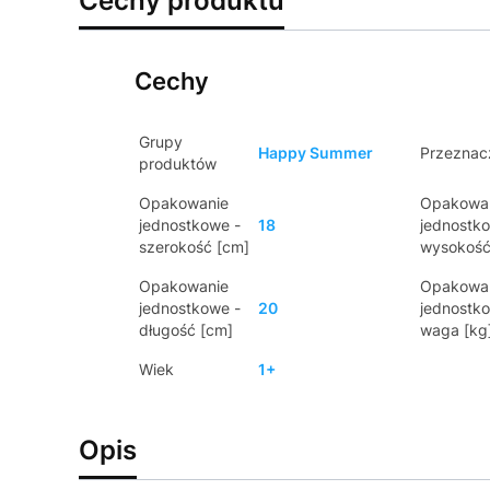
Cechy produktu
Cechy
Grupy
Happy Summer
Przeznac
produktów
Opakowanie
Opakowa
jednostkowe -
18
jednostk
szerokość [cm]
wysokość
Opakowanie
Opakowa
jednostkowe -
20
jednostk
długość [cm]
waga [kg
Wiek
1+
Opis