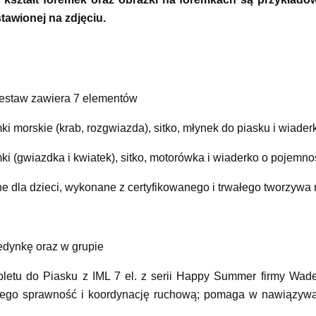
tawionej na zdjęciu.
zestaw zawiera 7 elementów
mki morskie (krab, rozgwiazda), sitko, młynek do piasku i wiader
mki (gwiazdka i kwiatek), sitko, motorówka i wiaderko o pojemnoś
e dla dzieci, wykonane z certyfikowanego i trwałego tworzywa 
dynkę oraz w grupie
etu do Piasku z IML 7 el. z serii Happy Summer firmy Wade
 jego sprawność i koordynację ruchową; pomaga w nawiązywan