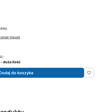
tawy.
komat Inpost
ść:
- duża ilość
Dodaj do koszyka