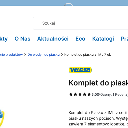
kty
O Nas
Aktualności
Eco
Katalogi
Pr
rie produktów
Do wody i do piasku
Komplet do piasku z IML 7 el.
Komplet do piask
5.00
(Oceny: 1 Recenzj
Komplet do Piasku z IML z seri
piasku naszych pociech. Wystę
zawiera 7 elementów: łopatkę, 