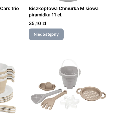
ars trio
Biszkoptowa Chmurka Misiowa
piramidka 11 el.
Cena
35,10 zł
Niedostępny