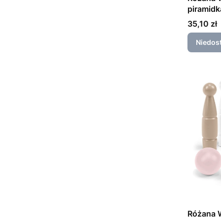
piramidka
Cena
35,10 zł
Niedos
Różana 