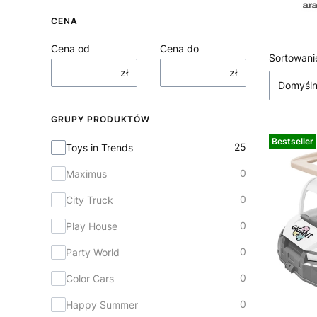
CENA
Cena od
Cena do
Lista
Sortowani
zł
zł
Domyśl
GRUPY PRODUKTÓW
Bestseller
Grupy produktów
25
Toys in Trends
0
Maximus
0
City Truck
0
Play House
0
Party World
0
Color Cars
0
Happy Summer