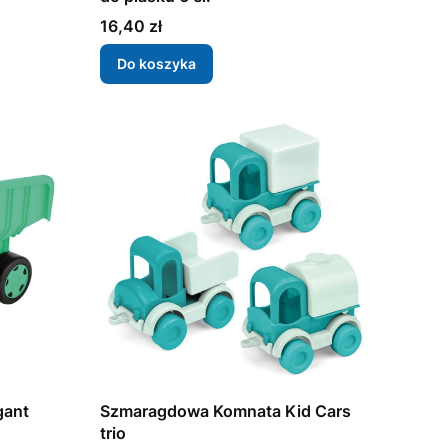
Cena
16,40 zł
Do koszyka
gant
Szmaragdowa Komnata Kid Cars
trio