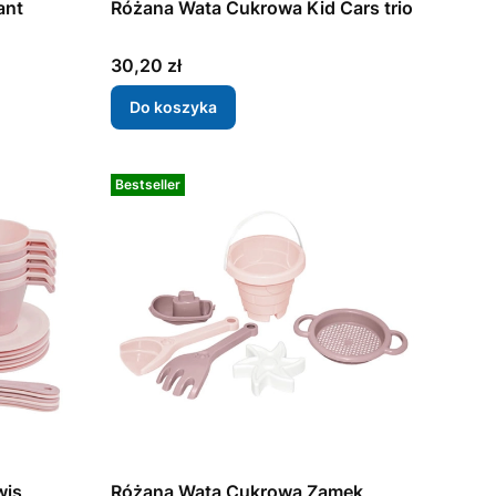
ant
Różana Wata Cukrowa Kid Cars trio
Cena
30,20 zł
Do koszyka
Bestseller
wis
Różana Wata Cukrowa Zamek