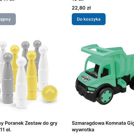
Cena
22,80 zł
tępny
Do koszyka
y Poranek Zestaw do gry
Szmaragdowa Komnata Gi
11 el.
wywrotka