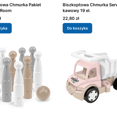
towa Chmurka Pakiet
Biszkoptowa Chmurka Ser
 Room
kawowy 19 el.
Cena
ł
22,80 zł
zyka
Do koszyka