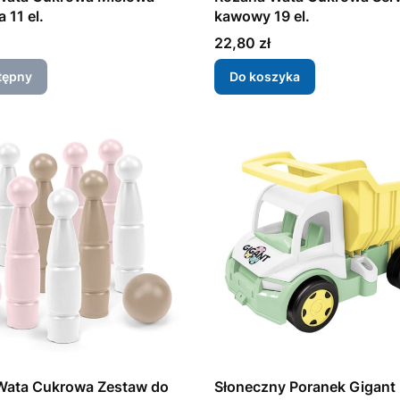
 11 el.
kawowy 19 el.
Cena
22,80 zł
tępny
Do koszyka
Wata Cukrowa Zestaw do
Słoneczny Poranek Gigant