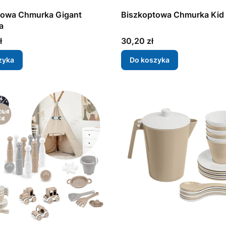
towa Chmurka Gigant
Biszkoptowa Chmurka Kid C
a
Cena
ł
30,20 zł
zyka
Do koszyka