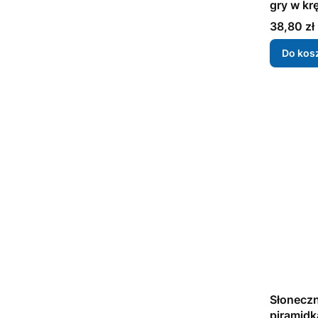
gry w krę
Cena
38,80 zł
Do kos
Słonecz
piramidka