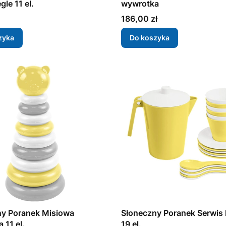
gle 11 el.
wywrotka
Cena
186,00 zł
zyka
Do koszyka
ny Poranek Misiowa
Słoneczny Poranek Serwi
 11 el.
19 el.