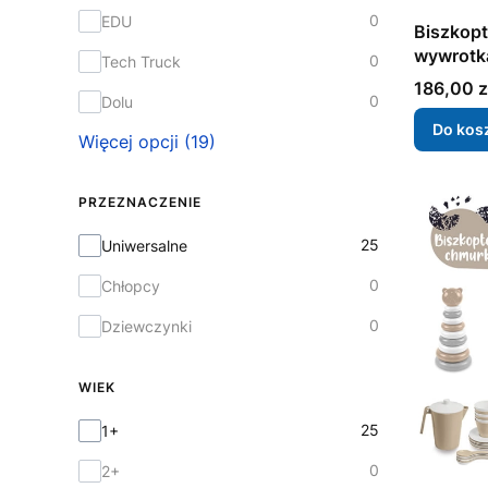
0
EDU
Biszkop
wywrotk
0
Tech Truck
Cena
186,00 z
0
Dolu
Do kos
Więcej opcji (19)
PRZEZNACZENIE
Przeznaczenie
25
Uniwersalne
0
Chłopcy
0
Dziewczynki
WIEK
Wiek
25
1+
0
2+