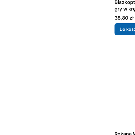
Biszkop
gry w krę
Cena
38,80 zł
Do kos
Różana 