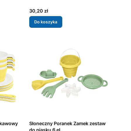
Cena
30,20 zł
Do koszyka
s kawowy
Słoneczny Poranek Zamek zestaw
do piasku 6 el.