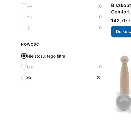
Biszkop
0
3+
Comfort
0
4+
Cena
142,70 z
0
5+
Do kos
NOWOŚĆ
Nie stosuj tego filtra
0
tak
25
nie