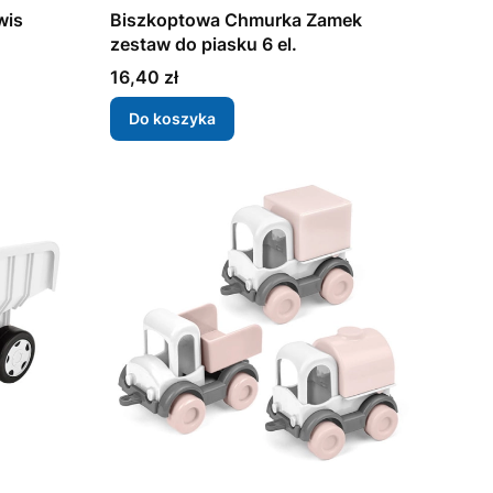
wis
Biszkoptowa Chmurka Zamek
zestaw do piasku 6 el.
Cena
16,40 zł
Do koszyka