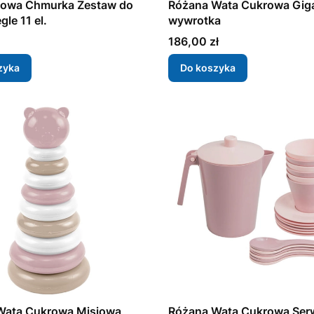
towa Chmurka Zestaw do
Różana Wata Cukrowa Gig
gle 11 el.
wywrotka
Cena
186,00 zł
zyka
Do koszyka
Wata Cukrowa Misiowa
Różana Wata Cukrowa Ser